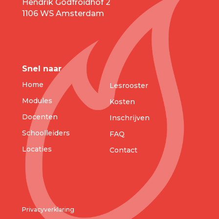
Hendrik Godfroidhof 2
1106 WS Amsterdam
Snel naar
Home
Lesrooster
Modules
Kosten
Docenten
Inschrijven
Schoolleiders
FAQ
Locaties
Contact
Privacyverklaring