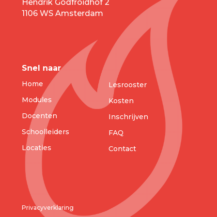
Hendrik Godfroidhof 2
1106 WS Amsterdam
Snel naar
Home
Lesrooster
Modules
Kosten
Docenten
Inschrijven
Schoolleiders
FAQ
Locaties
Contact
Privacyverklaring