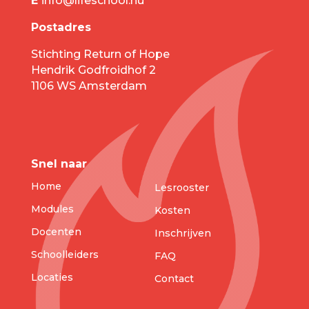
E
info@lifeschool.nu
Postadres
Stichting Return of Hope
Hendrik Godfroidhof 2
1106 WS Amsterdam
Snel naar
Home
Lesrooster
Modules
Kosten
Docenten
Inschrijven
Schoolleiders
FAQ
Locaties
Contact